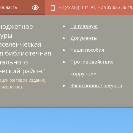
я область
+7 (48736) 4-11-91, +7-905-625-56-19
бюджетное
На главную
туры
Документы
оселенческая
Наши пособия
я библиотечная
пального
Противодействие
евский район"
коррупции
ции (сетевое издание)
Электронные ресурсы
ликование)