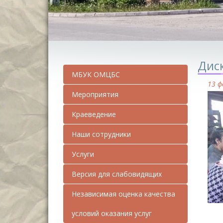
Дис
МБУК ОМЦБС
13 ф
Мероприятия
Краеведение
Наши сотрудники
Услуги
Версия для слабовидящих
Независимая оценка качества
условий оказания услуг