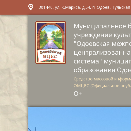
301440, ул. К.Маркса, д.54, п. Одоев, Тульска
Муниципальное 
учреждение куль
"Одоевская межп
централизованна
система" муници
образования Одо
Средство массовой информа
ОМЦБС (Официальное опуб
О+