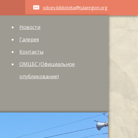
odoev.biblioteka@tularegion.org
Новости
Галерея
Контакты
ОМЦБС (Официальное
опубликование)