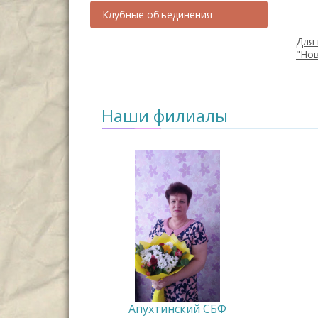
Клубные объединения
Для 
"Но
Наши филиалы
Апухтинский СБФ