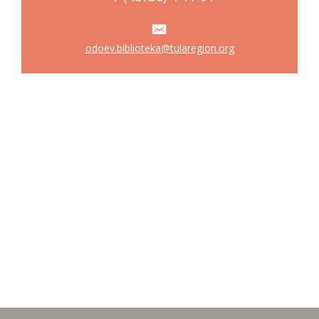
odoev.biblioteka@tularegion.org