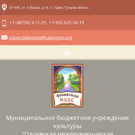
301440, ул. К.Маркса, д.54, п. Одоев, Тульская область
+7 (48736) 4-11-91, +7-905-625-56-19
odoev.biblioteka@tularegion.org
Муниципальное бюджетное учреждение
культуры
"Одоевская межпоселенческая