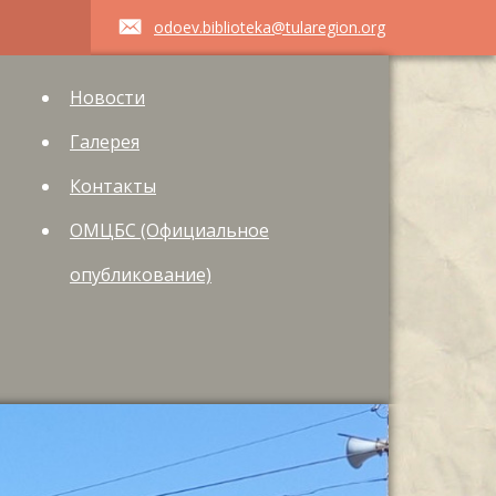
odoev.biblioteka@tularegion.org
Новости
Галерея
Контакты
ОМЦБС (Официальное
опубликование)