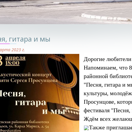
я, гитара и мы
арта 2023 г.
Дорогие любители
Напоминаем, что 8
районной библиоте
"Песня, гитара и м
культуры, молодёж
Просунцове, котор
фестиваля "Песня, 
Ждём всех желаю
Также приглаша