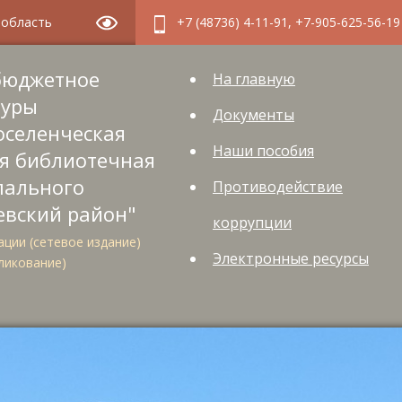
я область
+7 (48736) 4-11-91, +7-905-625-56-19
бюджетное
На главную
туры
Документы
оселенческая
Наши пособия
я библиотечная
пального
Противодействие
евский район"
коррупции
ции (сетевое издание)
Электронные ресурсы
ликование)