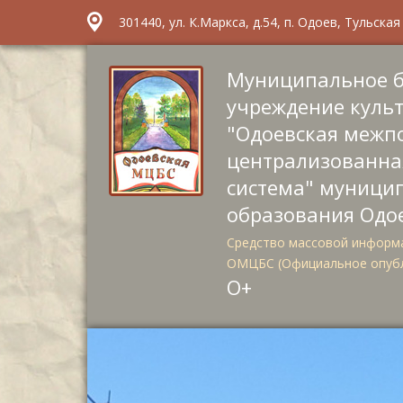
301440, ул. К.Маркса, д.54, п. Одоев, Тульска
Муниципальное 
учреждение куль
"Одоевская межп
централизованна
система" муници
образования Одо
Средство массовой информа
ОМЦБС (Официальное опуб
О+