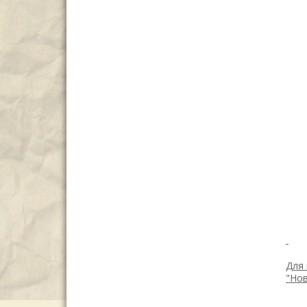
Для 
"Но