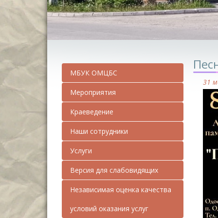
Песн
МБУК ОМЦБС
31 м
Мероприятия
Краеведение
Наши сотрудники
Услуги
Версия для слабовидящих
Независимая оценка качества
условий оказания услуг