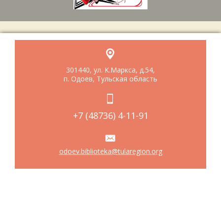
301440, ул. К.Маркса, д.54,
п. Одоев, Тульская область
+7 (48736) 4-11-91
odoev.biblioteka@tularegion.org