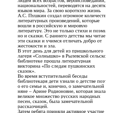
людей всех возрастов, вероисповеданий,
национальностей, переводятся на десятки
языков мира. За свою короткую жизнь
А.С. Пушкин создал огромное количество
литературных произведений, которые
вошли в
российскую и мировую
литературу. Это не только стихи и поэмы,
но и сказки. С раннего детства мы читаем
эти сказки и учимся отличать добро от
жестокости и зла.
В этот день для детей из пришкольного
лагеря «Солнышко» в Рылевской сельской
библиотеке прошла литературная
викторина «По следам пушкинских
сказок».
Во время вступительной беседы
библиотекаря дети узнали о детстве поэта,
о его семье и, конечно, о замечательной
няне – Арине Родионовне, которая знала
великое множество русских народных
песен, сказок, была замечательной
рассказчицей.
Затем ребята приняли активное участие в