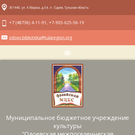
301440, ул. К.Маркса, д.54, п. Одоев, Тульская область
+7 (48736) 4-11-91, +7-905-625-56-19
odoev.biblioteka@tularegion.org
Муниципальное бюджетное учреждение
культуры
"Одоевская межпоселенческая