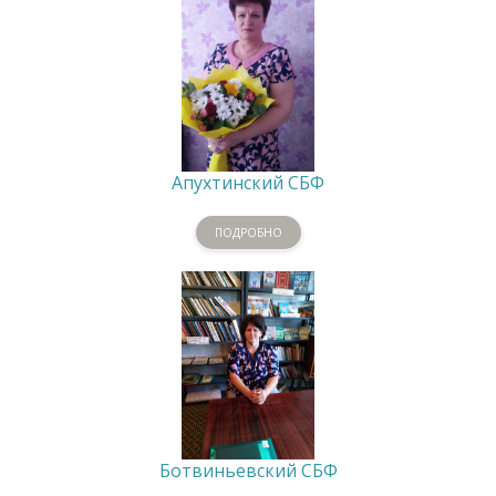
Апухтинский СБФ
ПОДРОБНО
Ботвиньевский СБФ