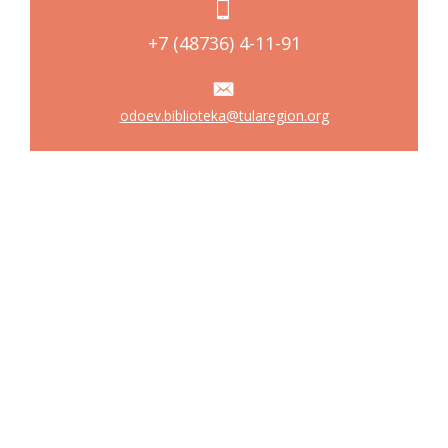
+7 (48736) 4-11-91
odoev.biblioteka@tularegion.org