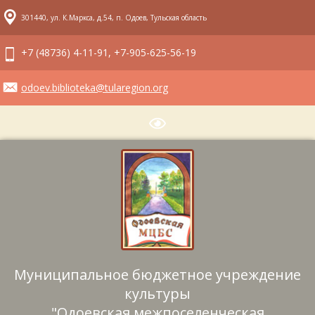
301440, ул. К.Маркса, д.54, п. Одоев, Тульская область
+7 (48736) 4-11-91, +7-905-625-56-19
odoev.biblioteka@tularegion.org
Муниципальное бюджетное учреждение
культуры
"Одоевская межпоселенческая