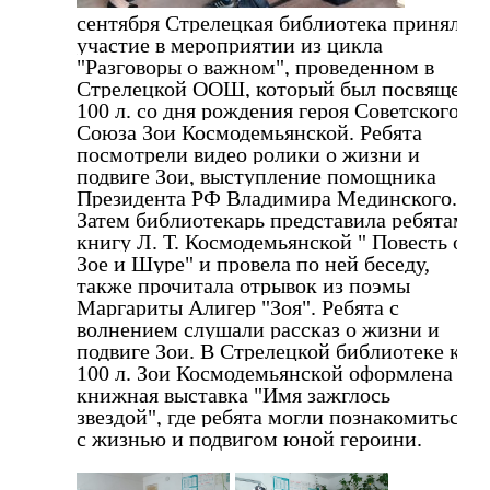
сентября Стрелецкая библиотека приняла 
участие в мероприятии из цикла 
"Разговоры о важном", проведенном в 
Стрелецкой ООШ, который был посвящен 
100 л. со дня рождения героя Советского 
Союза Зои Космодемьянской. Ребята 
посмотрели видео ролики о жизни и 
подвиге Зои, выступление помощника 
Президента РФ Владимира Мединского. 
Затем библиотекарь представила ребятам 
книгу Л. Т. Космодемьянской " Повесть о 
Зое и Шуре" и провела по ней беседу, 
также прочитала отрывок из поэмы 
Маргариты Алигер "Зоя". Ребята с 
волнением слушали рассказ о жизни и 
подвиге Зои. В Стрелецкой библиотеке к 
100 л. Зои Космодемьянской оформлена 
книжная выставка "Имя зажглось 
звездой", где ребята могли познакомиться 
с жизнью и подвигом юной героини.