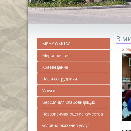
В м
МБУК ОМЦБС
2 ап
Мероприятия
Краеведение
Наши сотрудники
Услуги
Версия для слабовидящих
Независимая оценка качества
условий оказания услуг
гов