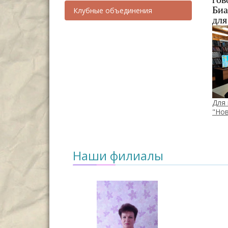
Биа
Клубные объединения
для
Для 
"Но
Наши филиалы