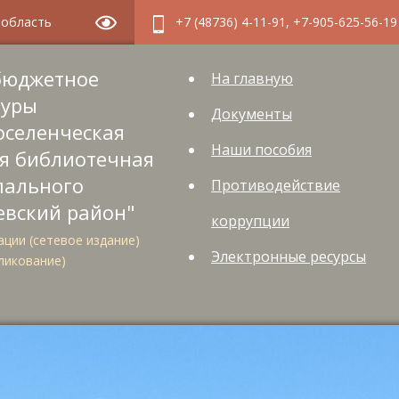
я область
+7 (48736) 4-11-91, +7-905-625-56-19
бюджетное
На главную
туры
Документы
оселенческая
Наши пособия
я библиотечная
пального
Противодействие
евский район"
коррупции
ции (сетевое издание)
Электронные ресурсы
ликование)