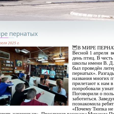
ире пернатых
реля 2025 г.
🦉В МИРЕ ПЕРН
Весной 1 апреля 
день птиц. В честь
школы имени В. Д.
был проведён лите
пернатых». Разгад
названия многих п
прилетают к нам в
попробовали узнат
Поговорили о польз
заботиться. Завед
познакомила ребят
«Почему Тюпка не 
орить научишься». Прослушав рассказы Михаила Пр