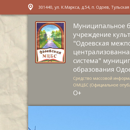
301440, ул. К.Маркса, д.54, п. Одоев, Тульска
Муниципальное 
учреждение куль
"Одоевская межп
централизованна
система" муници
образования Одо
Средство массовой информа
ОМЦБС (Официальное опуб
О+