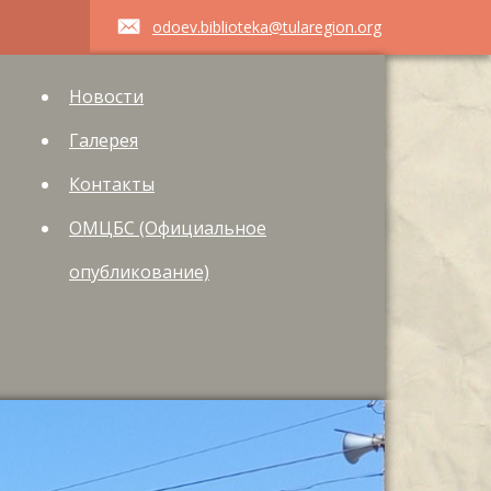
odoev.biblioteka@tularegion.org
Новости
Галерея
Контакты
ОМЦБС (Официальное
опубликование)