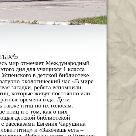
АТЫХ🦆
весь мир отмечает Международный
 этого дня для учащихся 1 класса
 Успенского в детской библиотеке
ратурно-экологический час «В мире
ывая загадки, ребята вспомнили
тиц, которые живут постоянно или
 разные времена года. Дети
ь также птиц по их голосам.
е птиц и о том, как о них
ующая детской библиотекой
 с рассказами Евгения Чарушина
ловит птиц» и «Захочешь есть –
ишвина «Ребята и утята» и Виталия