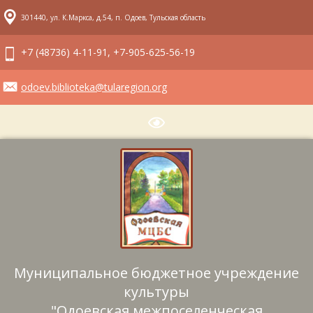
301440, ул. К.Маркса, д.54, п. Одоев, Тульская область
+7 (48736) 4-11-91, +7-905-625-56-19
odoev.biblioteka@tularegion.org
Муниципальное бюджетное учреждение
культуры
"Одоевская межпоселенческая