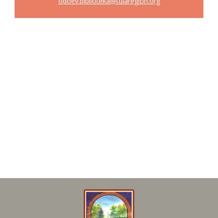
odoev.biblioteka@tularegion.org