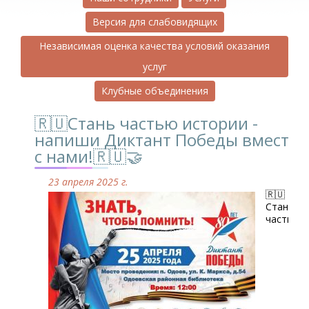
Версия для слабовидящих
Независимая оценка качества условий оказания
услуг
Клубные объединения
🇷🇺Стань частью истории -
напиши Диктант Победы вместе
с нами!🇷🇺🤝
23 апреля 2025 г.
🇷🇺
Стань
частью