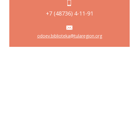
+7 (48736) 4-11-91
odoev.biblioteka@tularegion.org