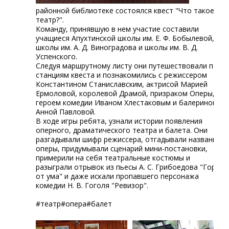
районной библиотеке состоялся квест "Что такое
театр?".
Команду, принявшую в нем участие составили
учащиеся Апухтинской школы им. Е. Ф. Бобылевой,
школы им. А. Д. Виноградова и школы им. В. Д.
Успенского.
Следуя маршрутному листу они путешествовали по
станциям квеста и познакомились с режиссером
Константином Станиславским, актрисой Марией
Ермоловой, королевой Драмой, призраком Оперы,
героем комедии Иваном Хлестаковым и балериной
Анной Павловой.
В ходе игры ребята, узнали истории появления
оперного, драматического театра и балета. Они
разгадывали шифр режиссера, отгадывали название
оперы, придумывали сценарий мини-постановки,
примерили на себя театральные костюмы и
разыграли отрывок из пьесы А. С. Грибоедова "Горе
от ума" и даже искали пропавшего персонажа
комедии Н. В. Гоголя "Ревизор".
#театр#опера#балет