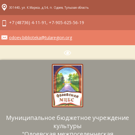
301440, ул. К.Маркса, д.54, п. Одоев, Тульская область
+7 (48736) 4-11-91, +7-905-625-56-19
odoev.biblioteka@tularegion.org
Муниципальное бюджетное учреждение
культуры
"Одоевская межпоселенческая