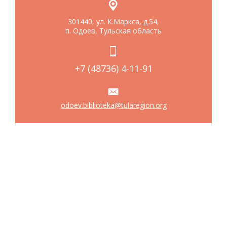
301440, ул. К.Маркса, д.54,
п. Одоев, Тульская область
+7 (48736) 4-11-91
odoev.biblioteka@tularegion.org