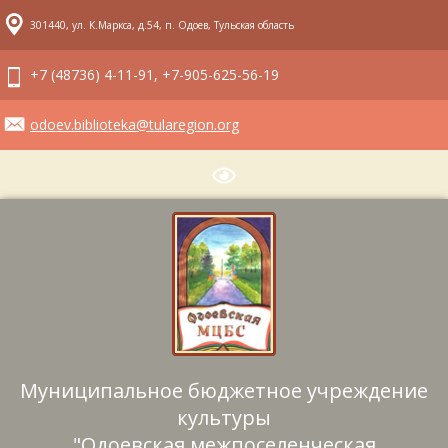
301440, ул. К.Маркса, д.54, п. Одоев, Тульская область
+7 (48736) 4-11-91, +7-905-625-56-19
odoev.biblioteka@tularegion.org
Муниципальное бюджетное учреждение
культуры
"Одоевская межпоселенческая