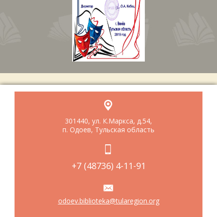
301440, ул. К.Маркса, д.54,
п. Одоев, Тульская область
+7 (48736) 4-11-91
odoev.biblioteka@tularegion.org