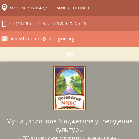
301440, ул. К.Маркса, д.54, п. Одоев, Тульская область
+7 (48736) 4-11-91, +7-905-625-56-19
odoev.biblioteka@tularegion.org
Муниципальное бюджетное учреждение
культуры
"Одоевская межпоселенческая