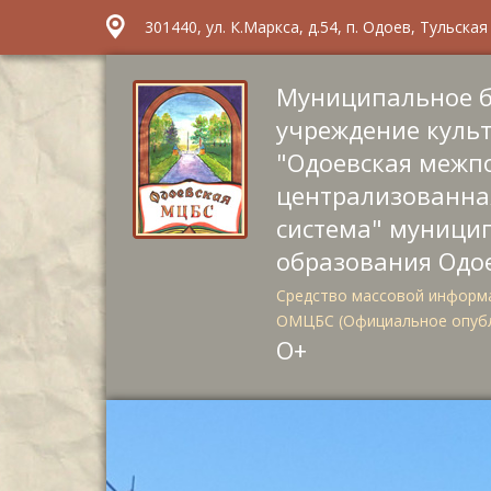
301440, ул. К.Маркса, д.54, п. Одоев, Тульска
Муниципальное 
учреждение куль
"Одоевская межп
централизованна
система" муници
образования Одо
Средство массовой информа
ОМЦБС (Официальное опуб
О+