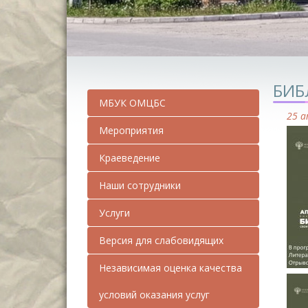
БИБ
МБУК ОМЦБС
25 а
Мероприятия
Краеведение
Наши сотрудники
Услуги
Версия для слабовидящих
Независимая оценка качества
условий оказания услуг