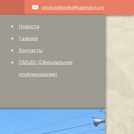
odoev.biblioteka@tularegion.org
Новости
Галерея
Контакты
ОМЦБС (Официальное
опубликование)