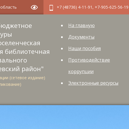
я область
+7 (48736) 4-11-91, +7-905-625-56-19
бюджетное
На главную
туры
Документы
оселенческая
Наши пособия
я библиотечная
пального
Противодействие
евский район"
коррупции
ции (сетевое издание)
Электронные ресурсы
ликование)