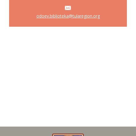
odoev.biblioteka@tularegion.org