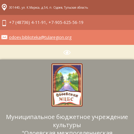
301440, ул. К.Маркса, д.54, п. Одоев, Тульская область
+7 (48736) 4-11-91, +7-905-625-56-19
odoev.biblioteka@tularegion.org
Муниципальное бюджетное учреждение
культуры
"Одоевская межпоселенческая