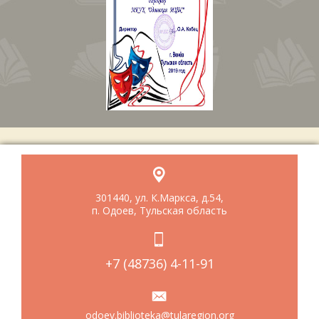
301440, ул. К.Маркса, д.54,
п. Одоев, Тульская область
+7 (48736) 4-11-91
odoev.biblioteka@tularegion.org