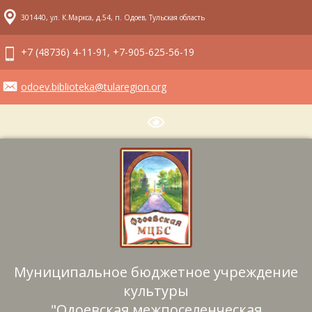
301440, ул. К.Маркса, д.54, п. Одоев, Тульская область
+7 (48736) 4-11-91, +7-905-625-56-19
odoev.biblioteka@tularegion.org
Муниципальное бюджетное учреждение
культуры
"Одоевская межпоселенческая