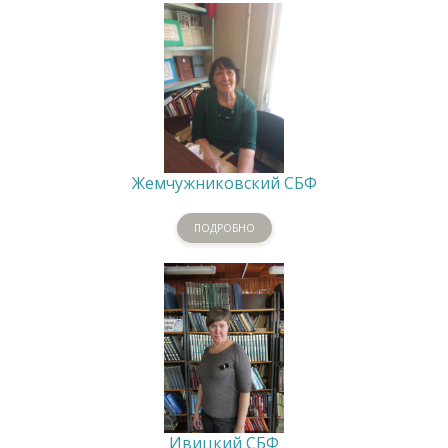
Жемчужниковский СБФ
ПОДРОБНО
Ивицкий СБФ