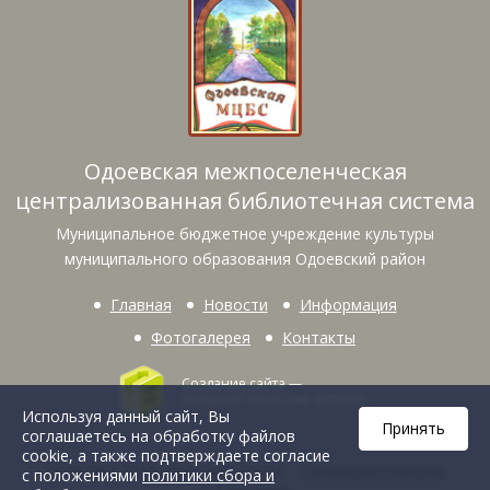
Одоевская межпоселенческая
централизованная библиотечная система
Муниципальное бюджетное учреждение культуры
муниципального образования Одоевский район
Главная
Новости
Информация
Фотогалерея
Контакты
Создание сайта
—
интернет-агентство «BREVIS»
Используя данный сайт, Вы
Принять
соглашаетесь на обработку файлов
cookie, а также подтверждаете согласие
Политика конфиденциальности
Пользовательское
с положениями
политики сбора и
соглашение