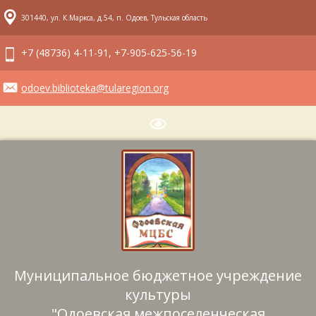
301440, ул. К.Маркса, д.54, п. Одоев, Тульская область
+7 (48736) 4-11-91, +7-905-625-56-19
odoev.biblioteka@tularegion.org
Муниципальное бюджетное учреждение
культуры
"Одоевская межпоселенческая