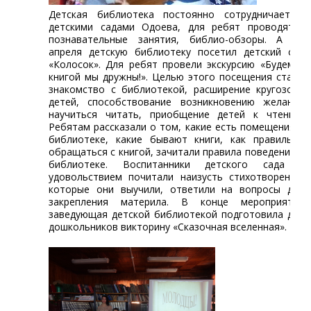
Детская библиотека постоянно сотрудничает с
детскими садами Одоева, для ребят проводятся
познавательные занятия, библио-обзоры. А 20
апреля детскую библиотеку посетил детский сад
«Колосок». Для ребят провели экскурсию «Будем с
книгой мы дружны!». Целью этого посещения стало
знакомство с библиотекой, расширение кругозора
детей, способствование возникновению желания
научиться читать, приобщение детей к чтению.
Ребятам рассказали о том, какие есть помещения в
библиотеке, какие бывают книги, как правильно
обращаться с книгой, зачитали правила поведения в
библиотеке. Воспитанники детского сада с
удовольствием почитали наизусть стихотворения,
которые они выучили, ответили на вопросы для
закрепления материла. В конце мероприятия
заведующая детской библиотекой подготовила для
дошкольников викторину «Сказочная вселенная».