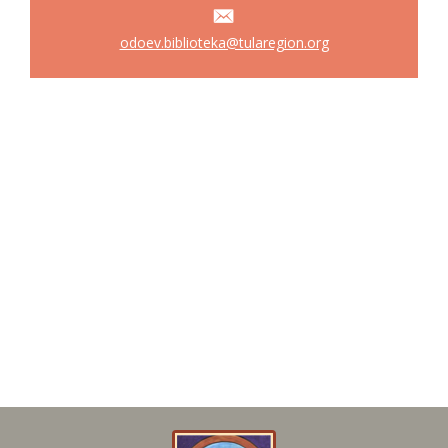
odoev.biblioteka@tularegion.org