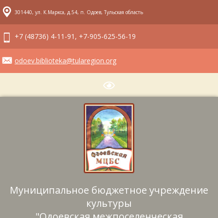
301440, ул. К.Маркса, д.54, п. Одоев, Тульская область
+7 (48736) 4-11-91, +7-905-625-56-19
odoev.biblioteka@tularegion.org
Муниципальное бюджетное учреждение
культуры
"Одоевская межпоселенческая