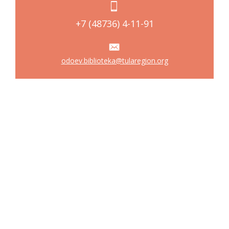
+7 (48736) 4-11-91
odoev.biblioteka@tularegion.org