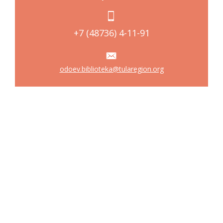
+7 (48736) 4-11-91
odoev.biblioteka@tularegion.org