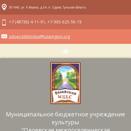
301440, ул. К.Маркса, д.54, п. Одоев, Тульская область
+7 (48736) 4-11-91, +7-905-625-56-19
odoev.biblioteka@tularegion.org
Муниципальное бюджетное учреждение
культуры
"Одоевская межпоселенческая