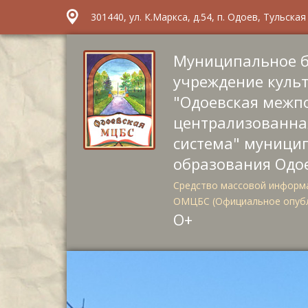
301440, ул. К.Маркса, д.54, п. Одоев, Тульска
Муниципальное 
учреждение куль
"Одоевская межп
централизованна
система" муници
образования Одо
Средство массовой информа
ОМЦБС (Официальное опуб
О+