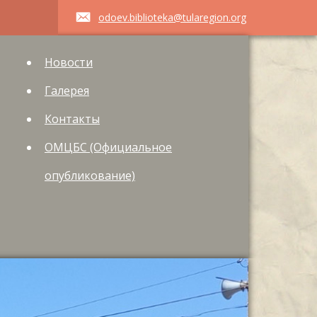
odoev.biblioteka@tularegion.org
Новости
Галерея
Контакты
ОМЦБС (Официальное
опубликование)