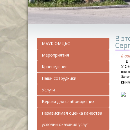
В эт
Сер
МБУК ОМЦБС
Мероприятия
8 ав
В 
У Се
Краеведение
школ
Жемч
Наши сотрудники
книж
Услуги
Версия для слабовидящих
Независимая оценка качества
условий оказания услуг