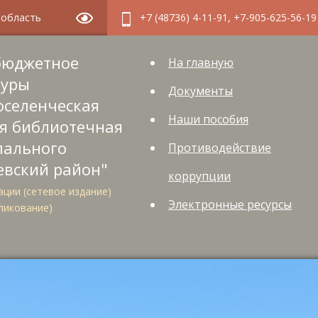
я область
+7 (48736) 4-11-91, +7-905-625-56-19
бюджетное
На главную
туры
Документы
оселенческая
Наши пособия
я библиотечная
пального
Противодействие
евский район"
коррупции
ции (сетевое издание)
Электронные ресурсы
ликование)