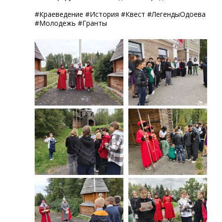
#Краеведение #История #Квест #ЛегендыОдоева
#Молодежь #Гранты