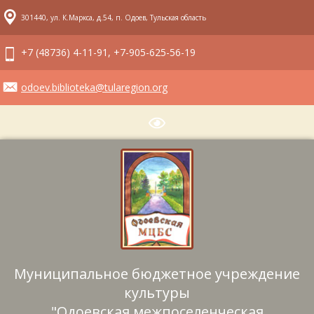
301440, ул. К.Маркса, д.54, п. Одоев, Тульская область
+7 (48736) 4-11-91, +7-905-625-56-19
odoev.biblioteka@tularegion.org
Муниципальное бюджетное учреждение
культуры
"Одоевская межпоселенческая