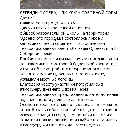
ЛЕГЕНДЫ ОДОЕВА, ИЛИ КЛЮЧ СОБОРНОЙ ГОРЫ
Друзья!
Наши квесты продолжаются.
Для учащихся Стрелецкой основной
общеобразовательной школы на территории
Одоевского городища состоялось яркое и
запоминающееся событие — исторический
театрализованный квест «Легенды Одоева, или Ключ
Соборной горы».
Пройдя по нескольким маршрутам городища дети
познакомились с историей Одоевской крепости,
узнали об ее устройстве и охране много веков
назад, о князьях Одоевских и Воротынских,
услышали местные легенды.
Благодаря квесту участники погрузились в
атмосферу древнего Одоева через:
театрализованные представления, интерактивные
задания, поиски древнего артефакта.
Особой популярностью пользовалась возможность
попробовать себя в стрельбе из лука — старинном
искусстве защиты города. Участники не только
получили новые навыки, но и глубже погрузились в
атмосферу жизни своих далеких предков.