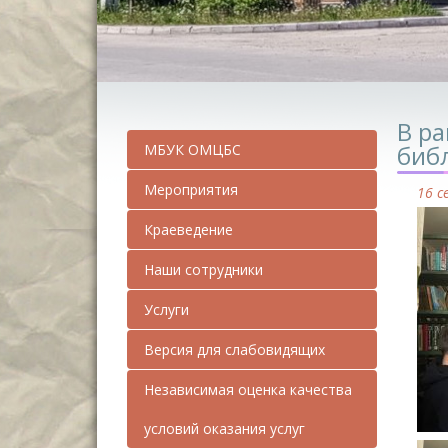
В р
биб
МБУК ОМЦБС
Мероприятия
16 с
Краеведение
Наши сотрудники
Услуги
Версия для слабовидящих
Независимая оценка качества
условий оказания услуг