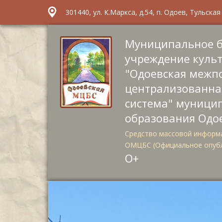
301440, ул. К.Маркса, д.54, п. Одоев, Тульска
Муниципальное 
учреждение куль
"Одоевская межп
централизованна
система" муници
образования Одо
Средство массовой информа
ОМЦБС (Официальное опуб
О+