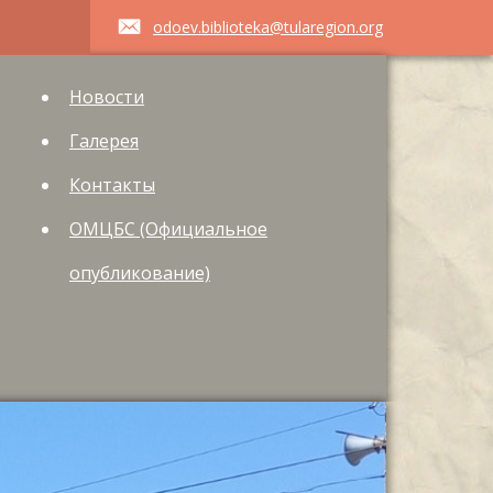
odoev.biblioteka@tularegion.org
Новости
Галерея
Контакты
ОМЦБС (Официальное
опубликование)