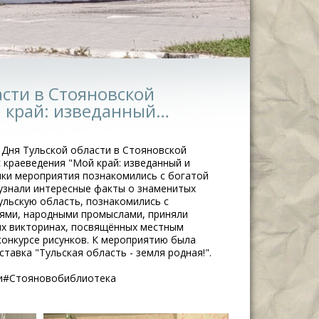
сти в Стояновской
й край: изведанный…
 Дня Тульской области в Стояновской
 краеведения "Мой край: изведанный и
ики мероприятия познакомились с богатой
 узнали интересные факты о знаменитых
ульскую область, познакомились с
ями, народными промыслами, приняли
ых викторинах, посвящённых местным
конкурсе рисунков. К мероприятию была
авка "Тульская область - земля родная!".
и#Стояновобиблиотека