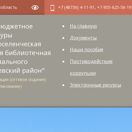
я область
+7 (48736) 4-11-91, +7-905-625-56-19
бюджетное
На главную
туры
Документы
оселенческая
Наши пособия
я библиотечная
пального
Противодействие
евский район"
коррупции
ции (сетевое издание)
Электронные ресурсы
ликование)