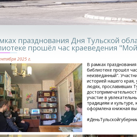
амках празднования Дня Тульской обла
лиотеке прошёл час краеведения "Мо
ентября 2025 г.
В рамках празднования
библиотеке прошёл час
неизведанный". Участн
историей нашего края,
людях, прославивших Т
достопримечательност
участие в увлекательн
традициям и культуре, 
оформлена книжная выст
#ДеньТульскойгуберни