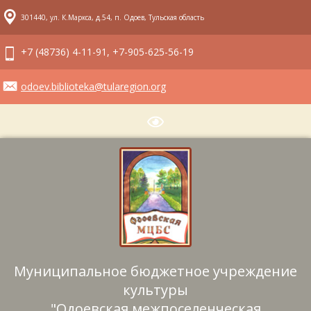
301440, ул. К.Маркса, д.54, п. Одоев, Тульская область
+7 (48736) 4-11-91, +7-905-625-56-19
odoev.biblioteka@tularegion.org
Муниципальное бюджетное учреждение
культуры
"Одоевская межпоселенческая