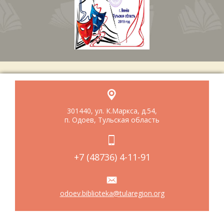
301440, ул. К.Маркса, д.54,
п. Одоев, Тульская область
+7 (48736) 4-11-91
odoev.biblioteka@tularegion.org