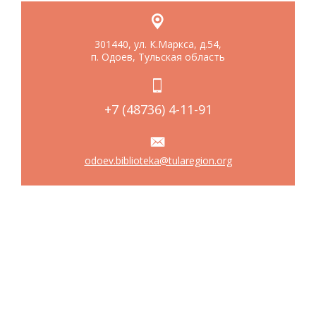
301440, ул. К.Маркса, д.54,
п. Одоев, Тульская область
+7 (48736) 4-11-91
odoev.biblioteka@tularegion.org