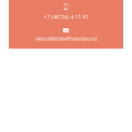
+7 (48736) 4-11-91
odoev.biblioteka@tularegion.org