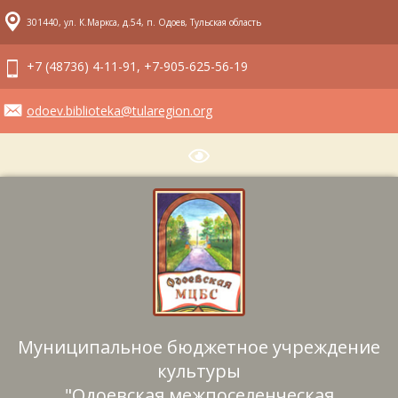
301440, ул. К.Маркса, д.54, п. Одоев, Тульская область
+7 (48736) 4-11-91, +7-905-625-56-19
odoev.biblioteka@tularegion.org
Муниципальное бюджетное учреждение
культуры
"Одоевская межпоселенческая