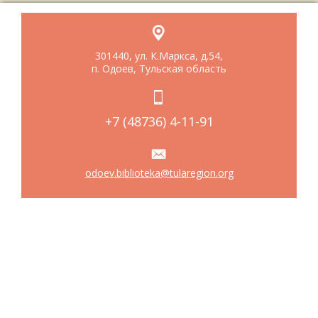
301440, ул. К.Маркса, д.54,
п. Одоев, Тульская область
+7 (48736) 4-11-91
odoev.biblioteka@tularegion.org