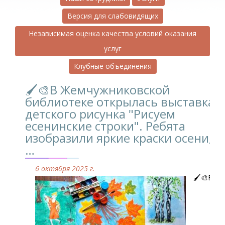
Версия для слабовидящих
Независимая оценка качества условий оказания
услуг
Клубные объединения
🖌️🎨В Жемчужниковской
библиотеке открылась выставка
детского рисунка "Рисуем
есенинские строки". Ребята
изобразили яркие краски осени,
…
6 октября 2025 г.
🖌️🎨В