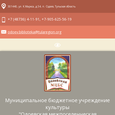
301440, ул. К.Маркса, д.54, п. Одоев, Тульская область
+7 (48736) 4-11-91, +7-905-625-56-19
odoev.biblioteka@tularegion.org
Муниципальное бюджетное учреждение
культуры
"Одоевская межпоселенческая