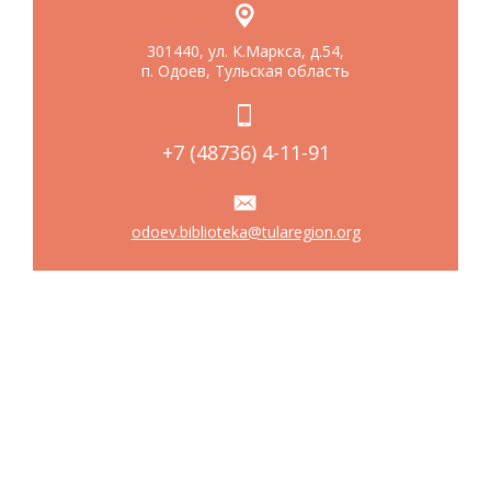
301440, ул. К.Маркса, д.54,
п. Одоев, Тульская область
+7 (48736) 4-11-91
odoev.biblioteka@tularegion.org