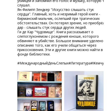
убийцей и запомнил его голос и музыку, которую тот
слушал.
Ян-Филипп Зендкер "Искусство слышать стук
сердца". Главный, хоть и незримый герой книги -
бирманский мальчик, ослепший при трагических
обстоятельствах. Он потерял зрение, но приобрёл
дар - слышать стук сердца других людей.
Ги де Кар "Чудовище". Книга рассказывает о
слепоглухонемом с рождения юноше, которого
обвиняют в убийстве. Большое внимание уделено
описанию того, как его учили общаться через
прикосновения. Эти и другие книги можно найти в
фонде библиотеки.
#МеждународныйДеньСлепых#Литература#Жемчужни