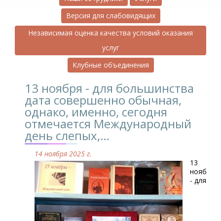
Версия для слабовидящих
Независимая оценка качества условий оказания
услуг
Клубные объединения
13 ноября - для большинства
дата совершенно обычная,
однако, именно, сегодня
отмечается Международный
день слепых,…
14 ноября 2025 г.
13
ноября
- для