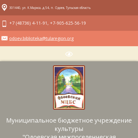
301440, ул. К.Маркса, д.54, п. Одоев, Тульская область
+7 (48736) 4-11-91, +7-905-625-56-19
odoev.biblioteka@tularegion.org
Муниципальное бюджетное учреждение
культуры
"Одоевская межпоселенческая