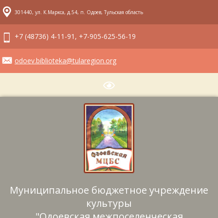
301440, ул. К.Маркса, д.54, п. Одоев, Тульская область
+7 (48736) 4-11-91, +7-905-625-56-19
odoev.biblioteka@tularegion.org
Муниципальное бюджетное учреждение
культуры
"Одоевская межпоселенческая