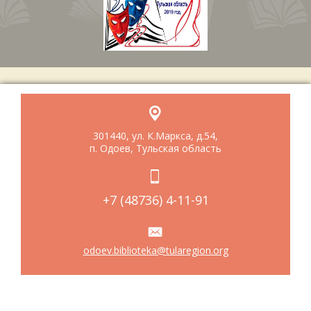
301440, ул. К.Маркса, д.54,
п. Одоев, Тульская область
+7 (48736) 4-11-91
odoev.biblioteka@tularegion.org