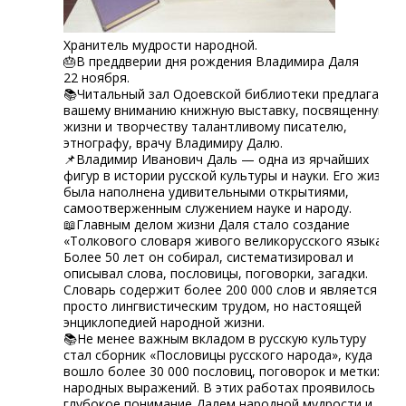
Хранитель мудрости народной.
🎂В преддверии дня рождения Владимира Даля
22 ноября.
📚Читальный зал Одоевской библиотеки предлагает
вашему вниманию книжную выставку, посвященную
жизни и творчеству талантливому писателю,
этнографу, врачу Владимиру Далю.
📌Владимир Иванович Даль — одна из ярчайших
фигур в истории русской культуры и науки. Его жизнь
была наполнена удивительными открытиями,
самоотверженным служением науке и народу.
📖Главным делом жизни Даля стало создание
«Толкового словаря живого великорусского языка».
Более 50 лет он собирал, систематизировал и
описывал слова, пословицы, поговорки, загадки.
Словарь содержит более 200 000 слов и является не
просто лингвистическим трудом, но настоящей
энциклопедией народной жизни.
📚Не менее важным вкладом в русскую культуру
стал сборник «Пословицы русского народа», куда
вошло более 30 000 пословиц, поговорок и метких
народных выражений. В этих работах проявилось
глубокое понимание Далем народной мудрости и