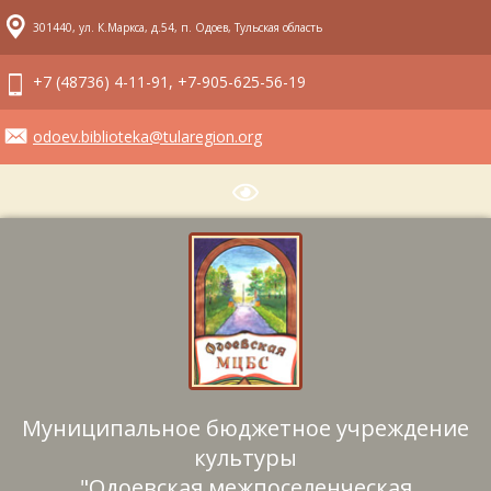
301440, ул. К.Маркса, д.54, п. Одоев, Тульская область
+7 (48736) 4-11-91, +7-905-625-56-19
odoev.biblioteka@tularegion.org
Муниципальное бюджетное учреждение
культуры
"Одоевская межпоселенческая