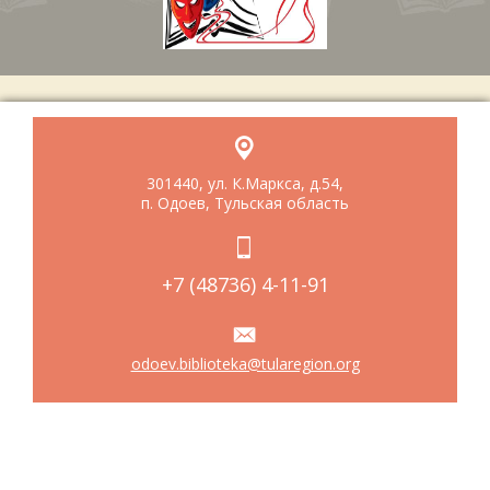
301440, ул. К.Маркса, д.54,
п. Одоев, Тульская область
+7 (48736) 4-11-91
odoev.biblioteka@tularegion.org