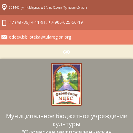
301440, ул. К.Маркса, д.54, п. Одоев, Тульская область
+7 (48736) 4-11-91, +7-905-625-56-19
odoev.biblioteka@tularegion.org
Муниципальное бюджетное учреждение
культуры
"Одоевская межпоселенческая