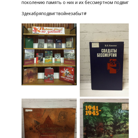
поколению память о них и их бессмертном подвиге.
3декабряподвигтвойнезабыт#