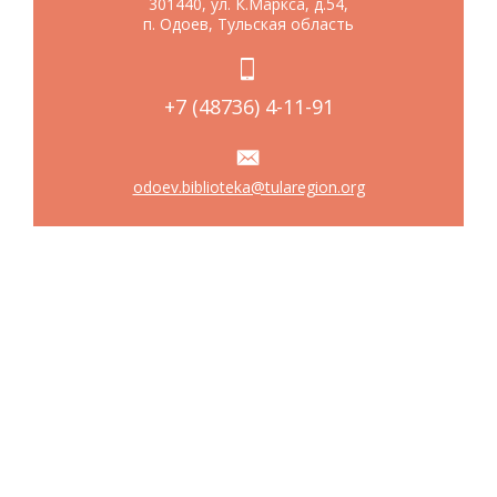
301440, ул. К.Маркса, д.54,
п. Одоев, Тульская область
+7 (48736) 4-11-91
odoev.biblioteka@tularegion.org