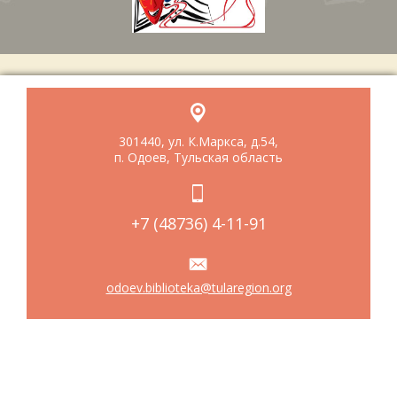
301440, ул. К.Маркса, д.54,
п. Одоев, Тульская область
+7 (48736) 4-11-91
odoev.biblioteka@tularegion.org