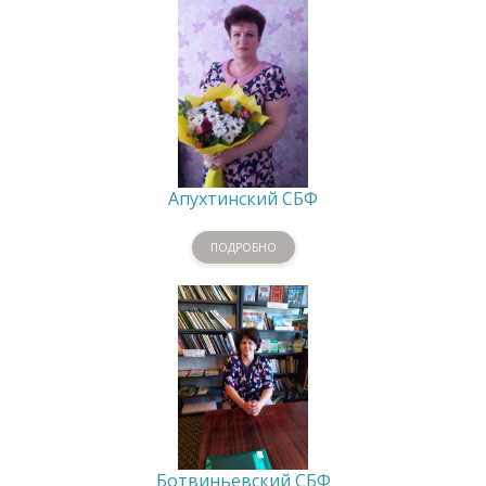
Апухтинский СБФ
ПОДРОБНО
Ботвиньевский СБФ