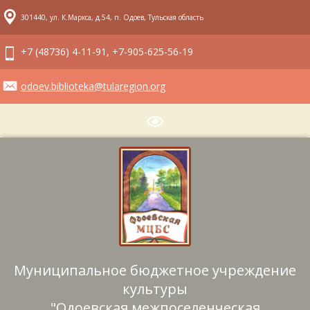
301440, ул. К.Маркса, д.54, п. Одоев, Тульская область
+7 (48736) 4-11-91, +7-905-625-56-19
odoev.biblioteka@tularegion.org
Муниципальное бюджетное учреждение
культуры
"Одоевская межпоселенческая