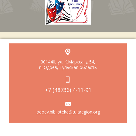
301440, ул. К.Маркса, д.54,
п. Одоев, Тульская область
+7 (48736) 4-11-91
odoev.biblioteka@tularegion.org