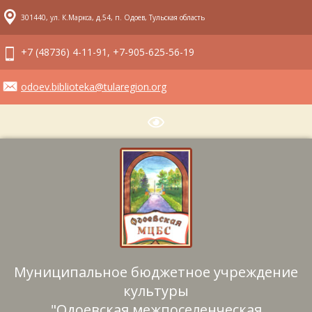
301440, ул. К.Маркса, д.54, п. Одоев, Тульская область
+7 (48736) 4-11-91, +7-905-625-56-19
odoev.biblioteka@tularegion.org
Муниципальное бюджетное учреждение
культуры
"Одоевская межпоселенческая