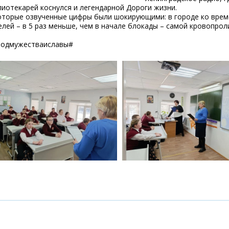
иотекарей коснулся и легендарной Дороги жизни.
оторые озвученные цифры были шокирующими: в городе ко врем
лей – в 5 раз меньше, чем в начале блокады – самой кровопрол
родмужестваиславы#