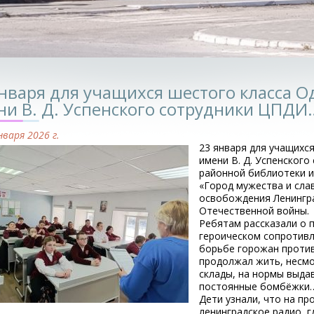
января для учащихся шестого класса 
ни В. Д. Успенского сотрудники ЦПДИ
нваря 2026 г.
23 января для учащихс
имени В. Д. Успенског
районной библиотеки и
«Город мужества и сла
освобождения Ленингра
Отечественной войны.
Ребятам рассказали о 
героическом сопротивл
борьбе горожан против
продолжал жить, несм
склады, на нормы выда
постоянные бомбёжки… 
Дети узнали, что на п
ленинградское радио, г