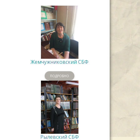
Жемчужниковский СБФ
ПОДРОБНО
Рылевский СБФ