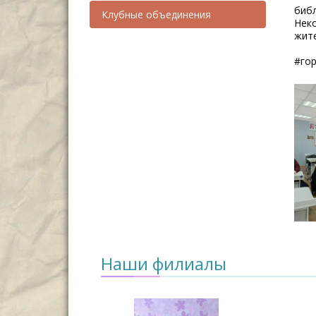
библ
Клубные объединения
Нек
жите
#го
Наши филиалы