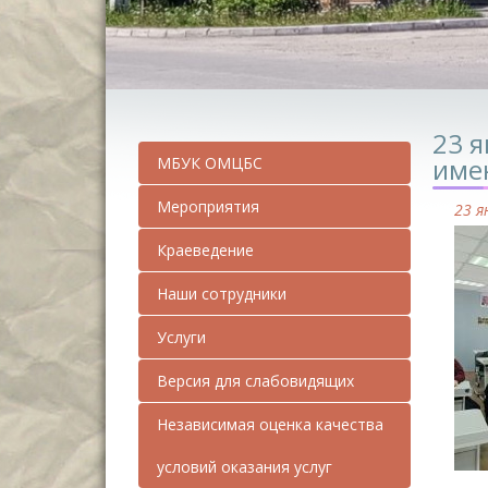
23 
име
МБУК ОМЦБС
Мероприятия
23 я
Краеведение
Наши сотрудники
Услуги
Версия для слабовидящих
Независимая оценка качества
условий оказания услуг