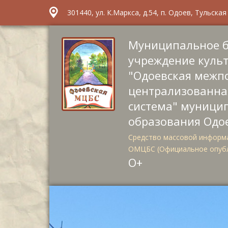
301440, ул. К.Маркса, д.54, п. Одоев, Тульска
Муниципальное 
учреждение куль
"Одоевская межп
централизованна
система" муници
образования Одо
Средство массовой информа
ОМЦБС (Официальное опуб
О+