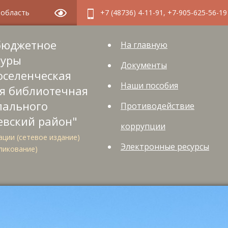
я область
+7 (48736) 4-11-91, +7-905-625-56-19
бюджетное
На главную
туры
Документы
оселенческая
Наши пособия
я библиотечная
пального
Противодействие
евский район"
коррупции
ции (сетевое издание)
Электронные ресурсы
ликование)