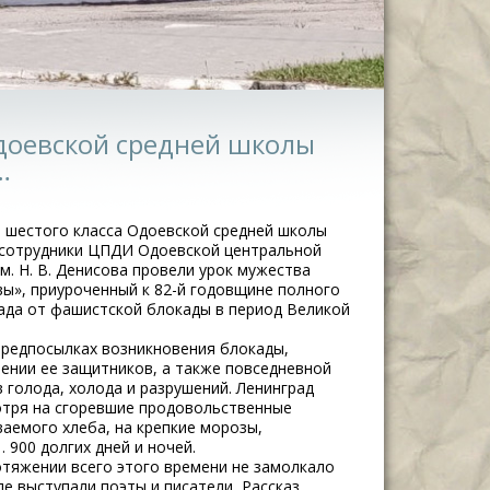
Одоевской средней школы
…
я шестого класса Одоевской средней школы
о сотрудники ЦПДИ Одоевской центральной
м. Н. В. Денисова провели урок мужества
вы», приуроченный к 82-й годовщине полного
да от фашистской блокады в период Великой
предпосылках возникновения блокады,
ении ее защитников, а также повседневной
 голода, холода и разрушений. Ленинград
отря на сгоревшие продовольственные
ваемого хлеба, на крепкие морозы,
900 долгих дней и ночей.
ротяжении всего этого времени не замолкало
де выступали поэты и писатели, Рассказ