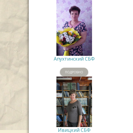
Апухтинский СБФ
ПОДРОБНО
Ивицкий СБФ