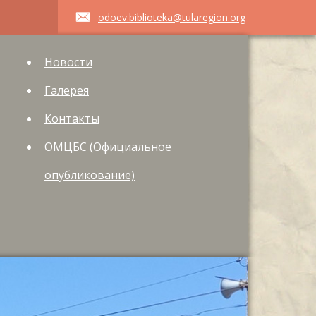
odoev.biblioteka@tularegion.org
Новости
Галерея
Контакты
ОМЦБС (Официальное
опубликование)