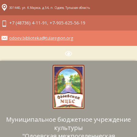
301440, ул. К.Маркса, д.54, п. Одоев, Тульская область
+7 (48736) 4-11-91, +7-905-625-56-19
odoev.biblioteka@tularegion.org
Муниципальное бюджетное учреждение
культуры
"Одоевская межпоселенческая