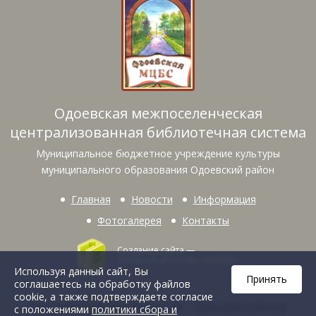
Одоевская межпоселенческая
централизованная библиотечная система
Муниципальное бюджетное учреждение культуры
муниципального образования Одоевский район
Главная
Новости
Информация
Фотогалерея
Контакты
Создание сайта
—
интернет-агентство «BREVIS»
Используя данный сайт, Вы
Принять
соглашаетесь на обработку файлов
cookie, а также подтверждаете согласие
Политика конфиденциальности
Пользовательское
с положениями
политики сбора и