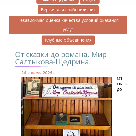
Версия для слабовидящих
Независимая оценка качества условий оказания
услуг
Клубные объединения
От сказки до романа. Мир
Салтыкова-Щедрина.
24 января 2026 г.
От
сказки
до