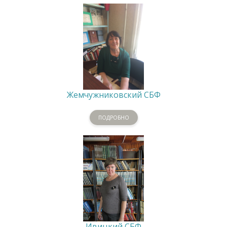
Жемчужниковский СБФ
ПОДРОБНО
Ивицкий СБФ