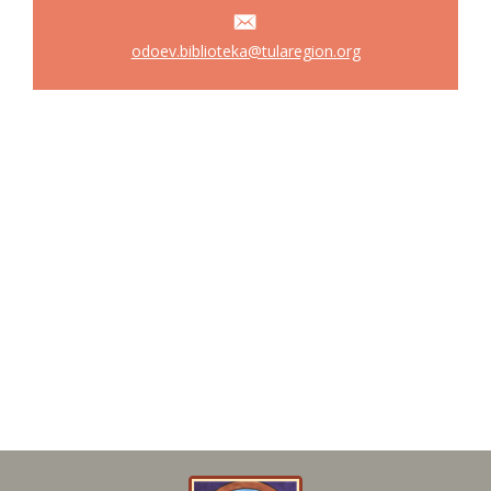
odoev.biblioteka@tularegion.org