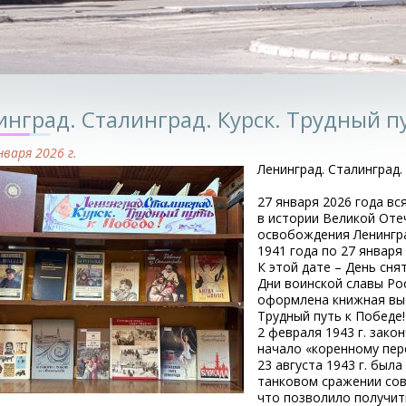
нград. Сталинград. Курск. Трудный пу
нваря 2026 г.
Ленинград. Сталинград.
27 января 2026 года вс
в истории Великой Оте
освобождения Ленингра
1941 года по 27 января 
К этой дате – День сня
Дни воинской славы Ро
оформлена книжная выст
Трудный путь к Победе!
2 февраля 1943 г. зако
начало «коренному пер
23 августа 1943 г. был
танковом сражении сов
что позволило получит