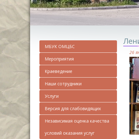
Лени
МБУК ОМЦБС
26 я
Мероприятия
Краеведение
Наши сотрудники
Услуги
Версия для слабовидящих
Независимая оценка качества
условий оказания услуг