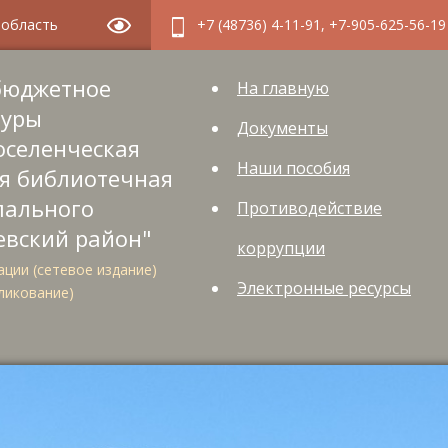
я область
+7 (48736) 4-11-91, +7-905-625-56-19
бюджетное
На главную
туры
Документы
оселенческая
Наши пособия
я библиотечная
пального
Противодействие
евский район"
коррупции
ции (сетевое издание)
Электронные ресурсы
ликование)