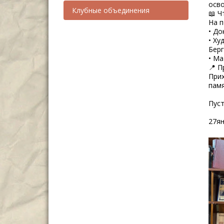
осв
Клубные объединения
📖 Ч
На п
• До
• Ху
Берг
• Ма
📍 П
Прих
памя
Пуст
27я