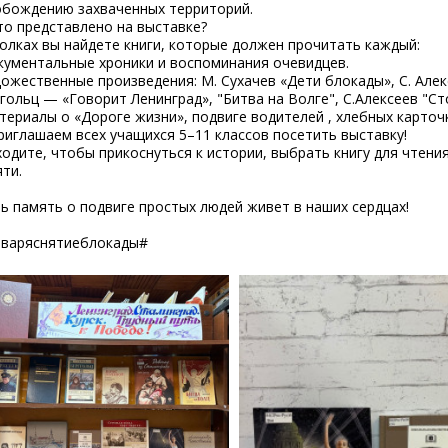
обождению захваченных территорий.
то представлено на выставке?
олках вы найдете книги, которые должен прочитать каждый:
кументальные хроники и воспоминания очевидцев.
дожественные произведения: М. Сухачев «Дети блокады», С. Алек
гольц — «Говорит Ленинград», "Битва на Волге", С.Алексеев "Ст
териалы о «Дороге жизни», подвиге водителей , хлебных карточк
риглашаем всех учащихся 5–11 классов посетить выставку!
одите, чтобы прикоснуться к истории, выбрать книгу для чтени
ти.
ь память о подвиге простых людей живет в наших сердцах!
нваряснятиеблокады#