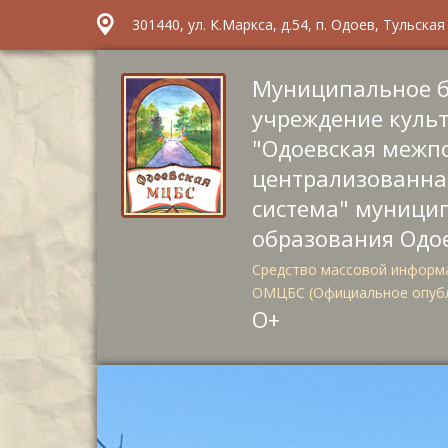
301440, ул. К.Маркса, д.54, п. Одоев, Тульска
Муниципальное 
учреждение куль
"Одоевская межп
централизованна
система" муници
образования Одо
Средство массовой информа
ОМЦБС (Официальное опуб
О+