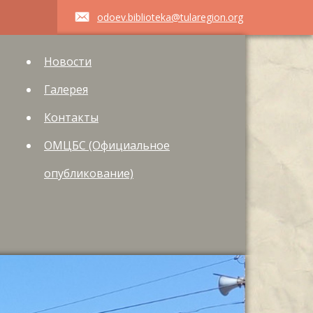
odoev.biblioteka@tularegion.org
Новости
Галерея
Контакты
ОМЦБС (Официальное
опубликование)