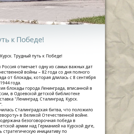
ть к Победе!
 Курск. Трудный путь к Победе!
я Россия отмечает одну из самых важных дат
чественной войны – 82 года со дня полного
да от блокады, которая длилась с 8 сентября
1944 года.
тия блокады города Ленинграда, вписанной в
ссии, в Одоевской детской библиотеке
авка "Ленинград. Сталинград. Курск.
".
нчилась Сталинградская битва, что положило
евороту» в Великой Отечественной войне.
а одержана безоговорочная победа в
етской армии над Германией на Курской дуге,
ь стратегическую инициативу по