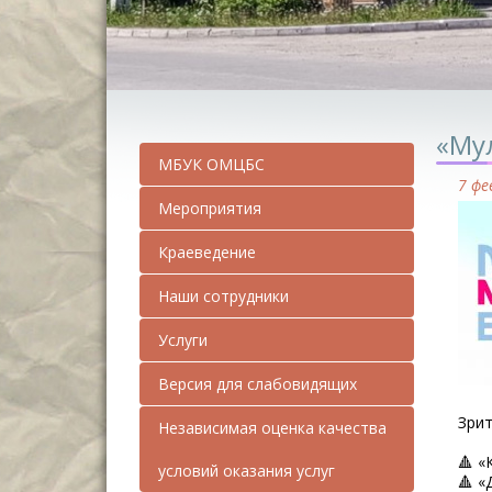
«Му
МБУК ОМЦБС
7 фе
Мероприятия
Краеведение
Наши сотрудники
Услуги
Версия для слабовидящих
Зрит
Независимая оценка качества
🔺 «
условий оказания услуг
🔺 «