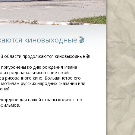
жаются киновыходные 🎬
ой области продолжаются киновыходные 🎬
 приурочены ко дню рождения Ивана
о из родоначальников советской
ра рисованного кино. Большинство его
мотивам русских народных сказаний или
ений.
екордное для нашей страны количество
тфильмов.