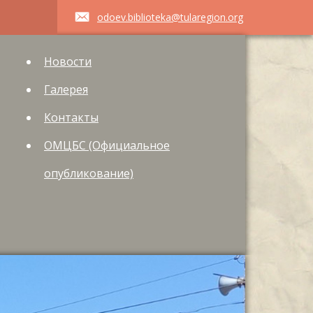
odoev.biblioteka@tularegion.org
Новости
Галерея
Контакты
ОМЦБС (Официальное
опубликование)