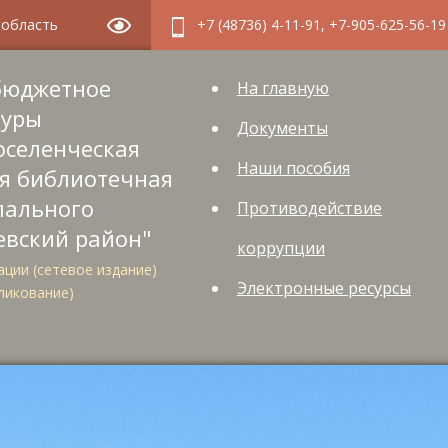
я область
+7 (48736) 4-11-91, +7-905-625-56-19
бюджетное
На главную
туры
Документы
оселенческая
Наши пособия
я библиотечная
пального
Противодействие
евский район"
коррупции
ции (сетевое издание)
Электронные ресурсы
ликование)