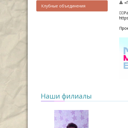
🔺 «
Клубные объединения
👉🏼
http
Прое
Наши филиалы