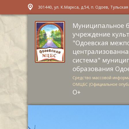
301440, ул. К.Маркса, д.54, п. Одоев, Тульска
Муниципальное 
учреждение куль
"Одоевская межп
централизованна
система" муници
образования Одо
Средство массовой информа
ОМЦБС (Официальное опуб
О+