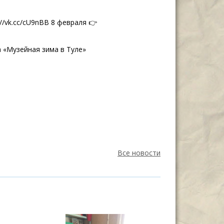
://vk.cc/cU9nBB 8 февраля 👉
 «Музейная зима в Туле»
Все новости