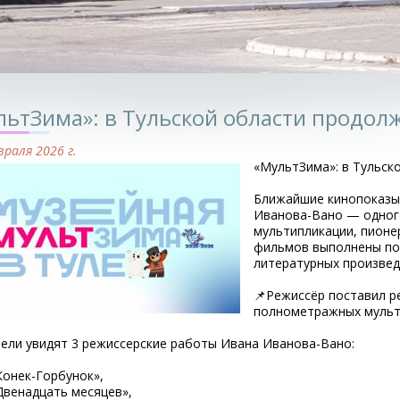
льтЗима»: в Тульской области продол
враля 2026 г.
«МультЗима»: в Тульск
Ближайшие кинопоказы
Иванова-Вано — одног
мультипликации, пионе
фильмов выполнены по 
литературных произвед
📌Режиссёр поставил р
полнометражных муль
ели увидят 3 режиссерские работы Ивана Иванова-Вано:
Конек-Горбунок»,
Двенадцать месяцев»,