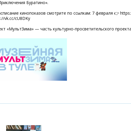
Приключения Буратино».
Расписание кинопоказов смотрите по ссылкам: 7 февраля 👉 https
s://vk.cc/cU8DKy
кт «МультЗима» — часть культурно-просветительского проекта