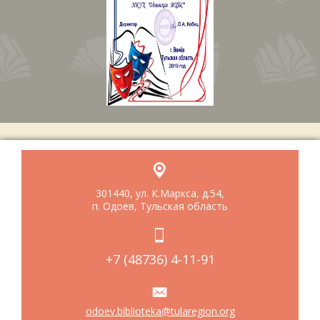
301440, ул. К.Маркса, д.54,
п. Одоев, Тульская область
+7 (48736) 4-11-91
odoev.biblioteka@tularegion.org