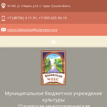
301440, ул. К.Маркса, д.54, п. Одоев, Тульская область
+7 (48736) 4-11-91, +7-905-625-56-19
odoev.biblioteka@tularegion.org
Муниципальное бюджетное учреждение
культуры
"Одоевская межпоселенческая