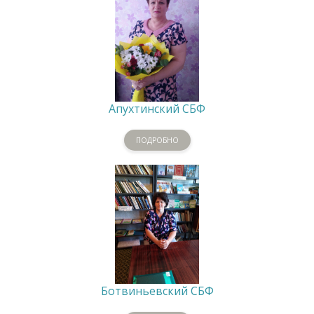
Апухтинский СБФ
ПОДРОБНО
Ботвиньевский СБФ