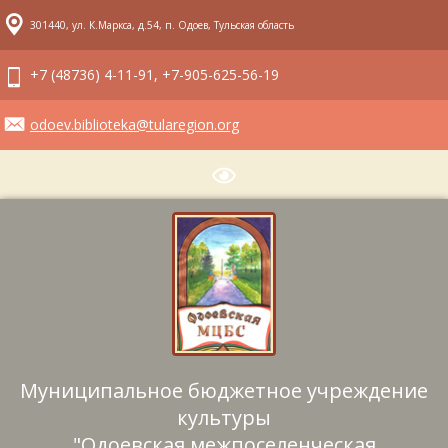
301440, ул. К.Маркса, д.54, п. Одоев, Тульская область
+7 (48736) 4-11-91, +7-905-625-56-19
odoev.biblioteka@tularegion.org
Муниципальное бюджетное учреждение
культуры
"Одоевская межпоселенческая