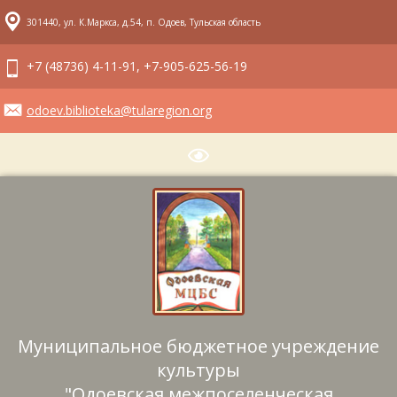
301440, ул. К.Маркса, д.54, п. Одоев, Тульская область
+7 (48736) 4-11-91, +7-905-625-56-19
odoev.biblioteka@tularegion.org
Муниципальное бюджетное учреждение
культуры
"Одоевская межпоселенческая