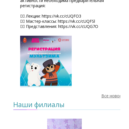
активности необходима предварительная
регистрация:
👉🏼 Лекции: https://vk.cc/cUQFO3
👉🏼 Мастер-классы: https://vk.cc/cUQFSl
👉🏼 Представления: https://vk.cc/cUQG7O
Все новости
Наши филиалы