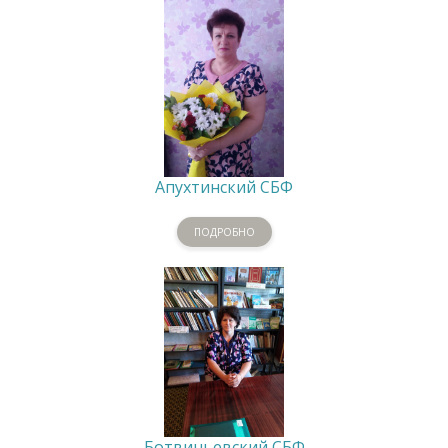
Апухтинский СБФ
ПОДРОБНО
Ботвиньевский СБФ