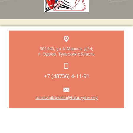
301440, ул. К.Маркса, д.54,
п. Одоев, Тульская область
+7 (48736) 4-11-91
odoev.biblioteka@tularegion.org