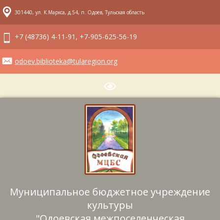
301440, ул. К.Маркса, д.54, п. Одоев, Тульская область
+7 (48736) 4-11-91, +7-905-625-56-19
odoev.biblioteka@tularegion.org
Муниципальное бюджетное учреждение
культуры
"Одоевская межпоселенческая