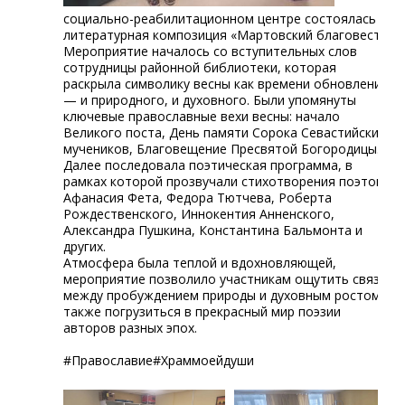
социально-реабилитационном центре состоялась
литературная композиция «Мартовский благовест».
Мероприятие началось со вступительных слов
сотрудницы районной библиотеки, которая
раскрыла символику весны как времени обновления
— и природного, и духовного. Были упомянуты
ключевые православные вехи весны: начало
Великого поста, День памяти Сорока Севастийских
мучеников, Благовещение Пресвятой Богородицы.
Далее последовала поэтическая программа, в
рамках которой прозвучали стихотворения поэтов:
Афанасия Фета, Федора Тютчева, Роберта
Рождественского, Иннокентия Анненского,
Александра Пушкина, Константина Бальмонта и
других.
Атмосфера была теплой и вдохновляющей,
мероприятие позволило участникам ощутить связь
между пробуждением природы и духовным ростом, а
также погрузиться в прекрасный мир поэзии
авторов разных эпох.
#Православие#Храммоейдуши