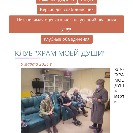
Версия для слабовидящих
Независимая оценка качества условий оказания
услуг
Клубные объединения
КЛУБ "ХРАМ МОЕЙ ДУШИ"
5 марта 2026 г.
КЛУБ
"ХРАМ
МОЕЙ
ДУШИ"
4
марта
в