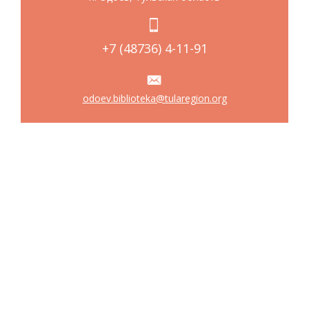
+7 (48736) 4-11-91
odoev.biblioteka@tularegion.org