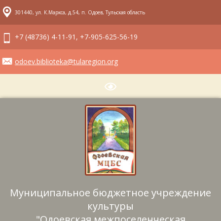
301440, ул. К.Маркса, д.54, п. Одоев, Тульская область
+7 (48736) 4-11-91, +7-905-625-56-19
odoev.biblioteka@tularegion.org
Муниципальное бюджетное учреждение
культуры
"Одоевская межпоселенческая