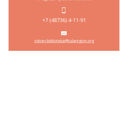
+7 (48736) 4-11-91
odoev.biblioteka@tularegion.org