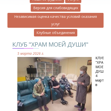
Версия для слабовидящих
Независимая оценка качества условий оказания
услуг
Клубные объединения
КЛУБ "ХРАМ МОЕЙ ДУШИ"
5 марта 2026 г.
КЛУБ
"ХРАМ
МОЕЙ
ДУШИ"
4
марта
в