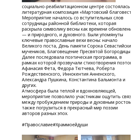
социально-реабилитационном центре состоялась
литературная композиция «Мартовский благовест».
Мероприятие началось со вступительных слов
сотрудницы районной библиотеки, которая
раскрыла символику весны как времени обновления
— и природного, и духовного. Были упомянуты
ключевые православные вехи весны: начало
Великого поста, День памяти Сорока Севастийских
мучеников, Благовещение Пресвятой Богородицы.
Далее последовала поэтическая программа, в
рамках которой прозвучали стихотворения поэтов:
Афанасия Фета, Федора Тютчева, Роберта
Рождественского, Иннокентия Анненского,
Александра Пушкина, Константина Бальмонта и
других.
Атмосфера была теплой и вдохновляющей,
мероприятие позволило участникам ощутить связь
между пробуждением природы и духовным ростом, а
также погрузиться в прекрасный мир поэзии
авторов разных эпох.
#Православие#Храммоейдуши