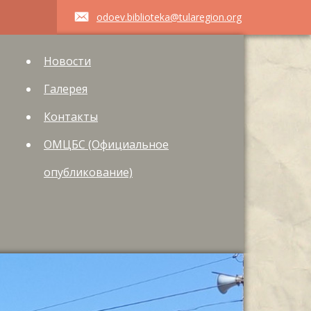
odoev.biblioteka@tularegion.org
Новости
Галерея
Контакты
ОМЦБС (Официальное
опубликование)