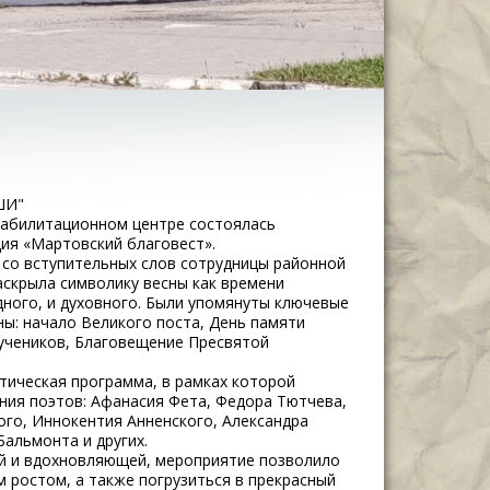
ШИ"
еабилитационном центре состоялась
ия «Мартовский благовест».
со вступительных слов сотрудницы районной
аскрыла символику весны как времени
ного, и духовного. Были упомянуты ключевые
ны: начало Великого поста, День памяти
учеников, Благовещение Пресвятой
тическая программа, в рамках которой
ния поэтов: Афанасия Фета, Федора Тютчева,
го, Иннокентия Анненского, Александра
Бальмонта и других.
й и вдохновляющей, мероприятие позволило
 ростом, а также погрузиться в прекрасный