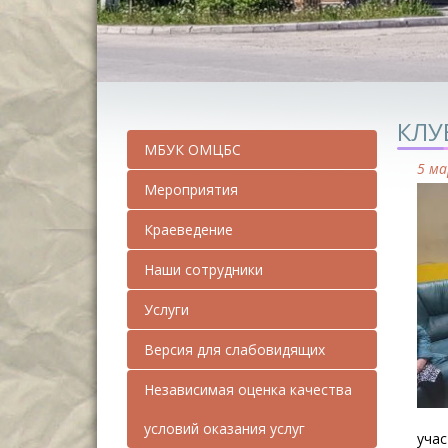
КЛУ
МБУК ОМЦБС
5 ма
Мероприятия
Краеведение
Наши сотрудники
Услуги
Версия для слабовидящих
Независимая оценка качества
условий оказания услуг
учас