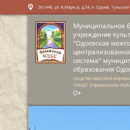
301440, ул. К.Маркса, д.54, п. Одоев, Тульска
Муниципальное 
учреждение куль
"Одоевская межп
централизованна
система" муници
образования Одо
Средство массовой информа
ОМЦБС (Официальное опуб
О+