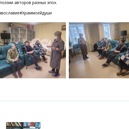
поэзии авторов разных эпох.
авославие#Храммоейдуши