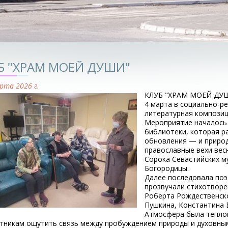
Б "ХРАМ МОЕЙ ДУШИ"
рта 2026 г.
КЛУБ "ХРАМ МОЕЙ ДУ
4 марта в социально-р
литературная композиц
Мероприятие началось 
библиотеки, которая р
обновления — и природ
православные вехи вес
Сорока Севастийских м
Богородицы.
Далее последовала поэ
прозвучали стихотворе
Роберта Рождественско
Пушкина, Константина 
Атмосфера была тепло
тникам ощутить связь между пробуждением природы и духовным