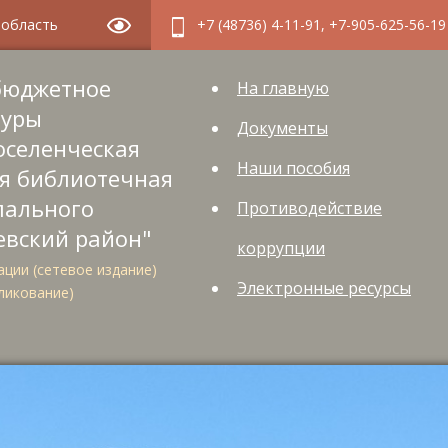
я область
+7 (48736) 4-11-91, +7-905-625-56-19
бюджетное
На главную
туры
Документы
оселенческая
Наши пособия
я библиотечная
пального
Противодействие
евский район"
коррупции
ции (сетевое издание)
Электронные ресурсы
ликование)