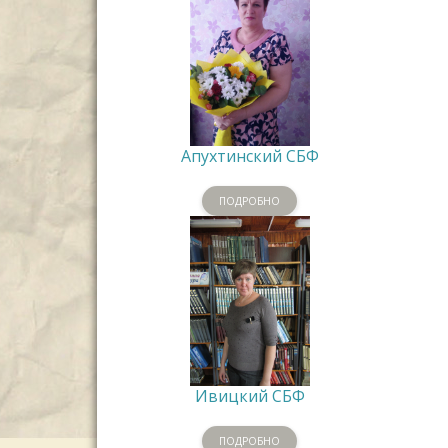
Апухтинский СБФ
ПОДРОБНО
Ивицкий СБФ
ПОДРОБНО