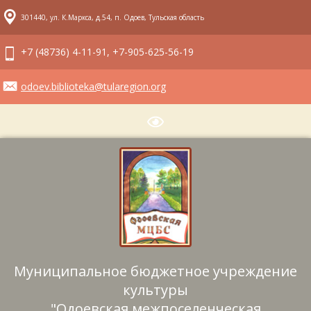
301440, ул. К.Маркса, д.54, п. Одоев, Тульская область
+7 (48736) 4-11-91, +7-905-625-56-19
odoev.biblioteka@tularegion.org
Муниципальное бюджетное учреждение
культуры
"Одоевская межпоселенческая