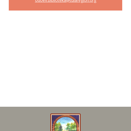
odoev.biblioteka@tularegion.org