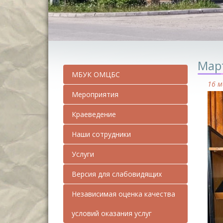
Март
МБУК ОМЦБС
16 м
Мероприятия
Краеведение
Наши сотрудники
Услуги
Версия для слабовидящих
Независимая оценка качества
условий оказания услуг