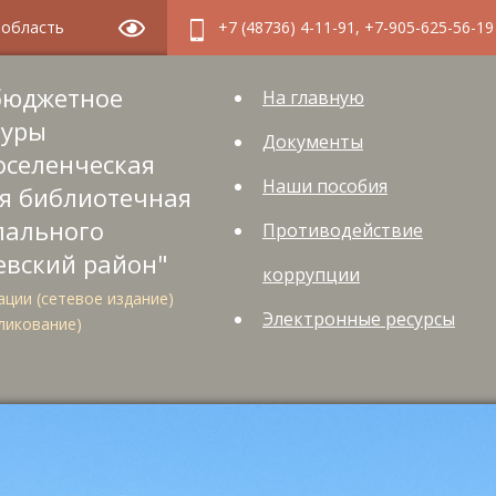
я область
+7 (48736) 4-11-91, +7-905-625-56-19
бюджетное
На главную
туры
Документы
оселенческая
Наши пособия
я библиотечная
пального
Противодействие
евский район"
коррупции
ции (сетевое издание)
Электронные ресурсы
ликование)