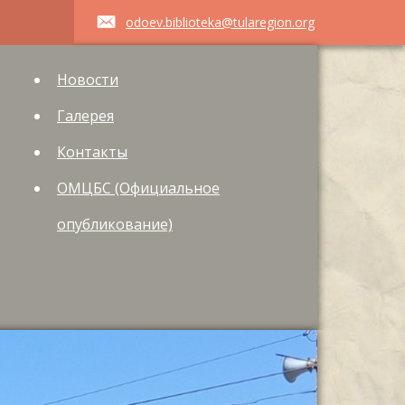
odoev.biblioteka@tularegion.org
Новости
Галерея
Контакты
ОМЦБС (Официальное
опубликование)