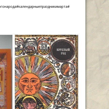
огонарода#календарныепраздникимарта#