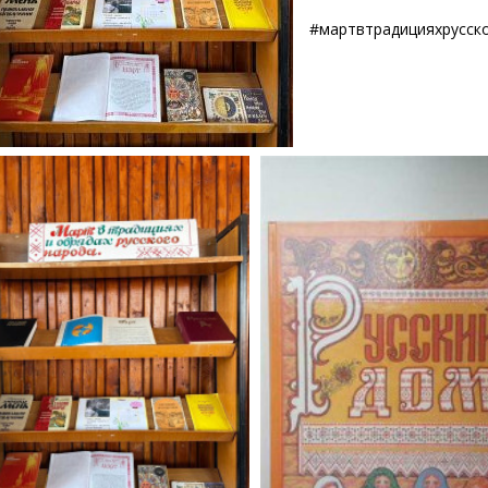
#мартвтрадицияхрусск