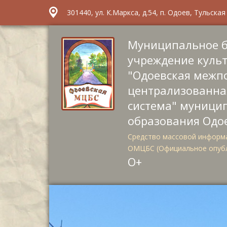
301440, ул. К.Маркса, д.54, п. Одоев, Тульска
Муниципальное 
учреждение куль
"Одоевская межп
централизованна
система" муници
образования Одо
Средство массовой информа
ОМЦБС (Официальное опуб
О+