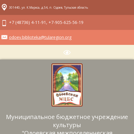
301440, ул. К.Маркса, д.54, п. Одоев, Тульская область
+7 (48736) 4-11-91, +7-905-625-56-19
odoev.biblioteka@tularegion.org
Муниципальное бюджетное учреждение
культуры
"Одоевская межпоселенческая