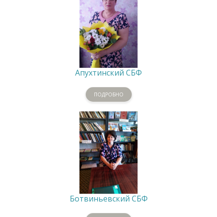
Апухтинский СБФ
ПОДРОБНО
Ботвиньевский СБФ