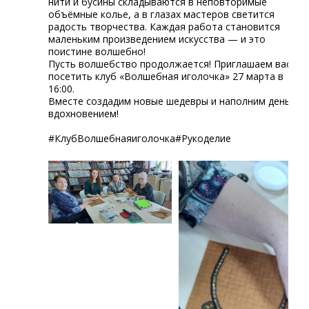
нити и бусины складываются в неповторимые
объёмные колье, а в глазах мастеров светится
радость творчества. Каждая работа становится
маленьким произведением искусства — и это
поистине волшебно!
Пусть волшебство продолжается! Приглашаем вас
посетить клуб «Волшебная иголочка» 27 марта в
16:00.
Вместе создадим новые шедевры и наполним день
вдохновением!
#КлубВолшебнаяиголочка#Рукоделие