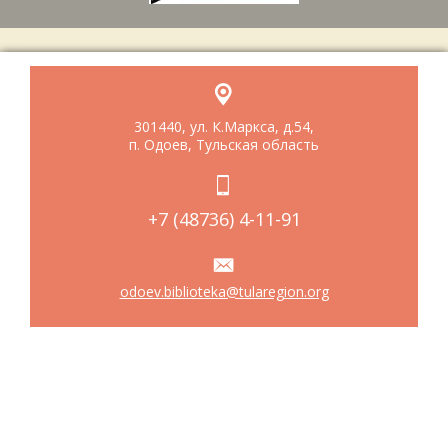
301440, ул. К.Маркса, д.54,
п. Одоев, Тульская область
+7 (48736) 4-11-91
odoev.biblioteka@tularegion.org