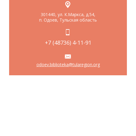
301440, ул. К.Маркса, д.54,
п. Одоев, Тульская область
+7 (48736) 4-11-91
odoev.biblioteka@tularegion.org