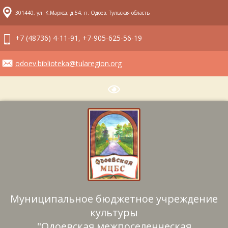
301440, ул. К.Маркса, д.54, п. Одоев, Тульская область
+7 (48736) 4-11-91, +7-905-625-56-19
odoev.biblioteka@tularegion.org
Муниципальное бюджетное учреждение
культуры
"Одоевская межпоселенческая