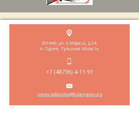
301440, ул. К.Маркса, д.54,
п. Одоев, Тульская область
+7 (48736) 4-11-91
odoev.biblioteka@tularegion.org