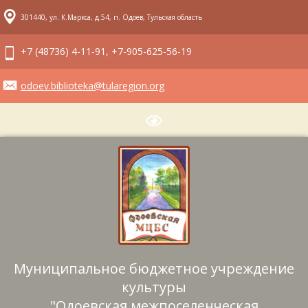
301440, ул. К.Маркса, д.54, п. Одоев, Тульская область
+7 (48736) 4-11-91, +7-905-625-56-19
odoev.biblioteka@tularegion.org
Муниципальное бюджетное учреждение
культуры
"Одоевская межпоселенческая