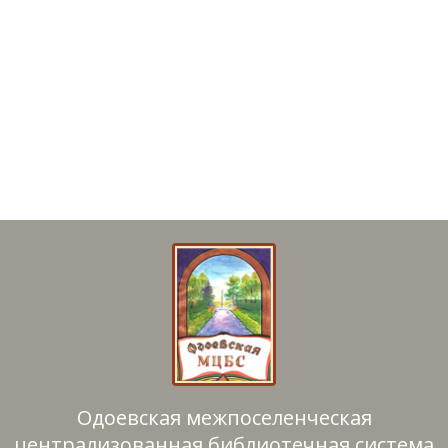
Одоевская межпоселенческая
централизованная библиотечная система