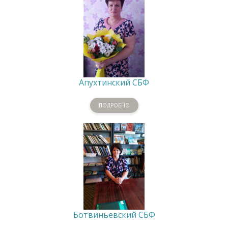
Апухтинский СБФ
ПОДРОБНО
Ботвиньевский СБФ