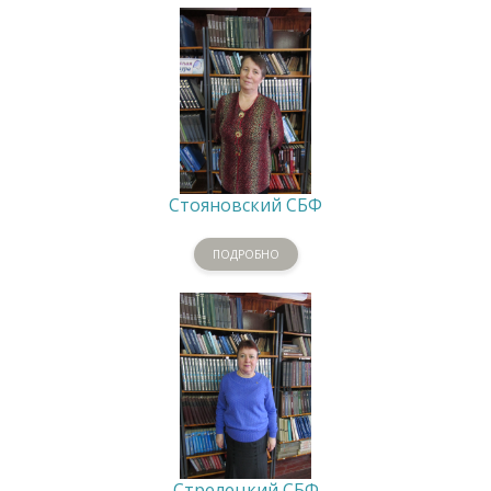
Стояновский СБФ
ПОДРОБНО
Стрелецкий СБФ