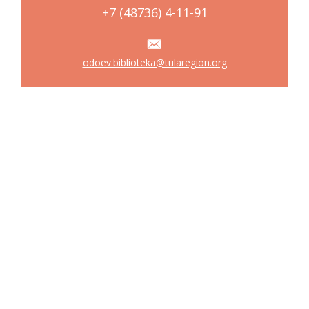
+7 (48736) 4-11-91
odoev.biblioteka@tularegion.org