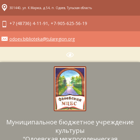
301440, ул. К.Маркса, д.54, п. Одоев, Тульская область
+7 (48736) 4-11-91, +7-905-625-56-19
odoev.biblioteka@tularegion.org
Муниципальное бюджетное учреждение
культуры
"Одоевская межпоселенческая