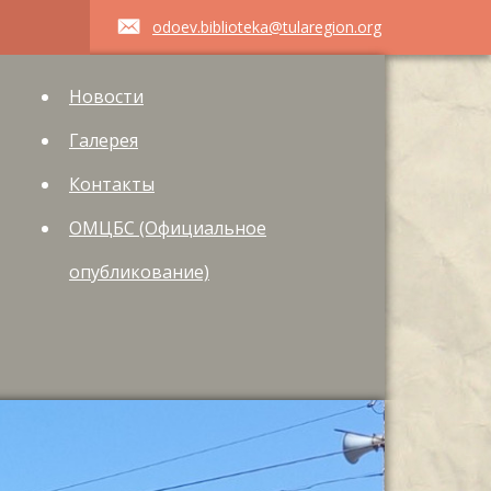
odoev.biblioteka@tularegion.org
Новости
Галерея
Контакты
ОМЦБС (Официальное
опубликование)