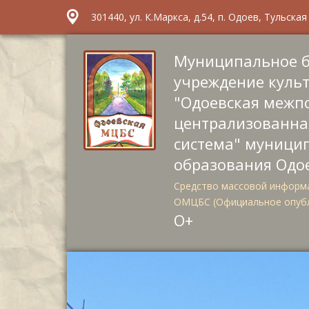
301440, ул. К.Маркса, д.54, п. Одоев, Тульска
Муниципальное 
учреждение куль
"Одоевская межп
централизованна
система" муници
образования Одо
Средство массовой информа
ОМЦБС (Официальное опуб
О+