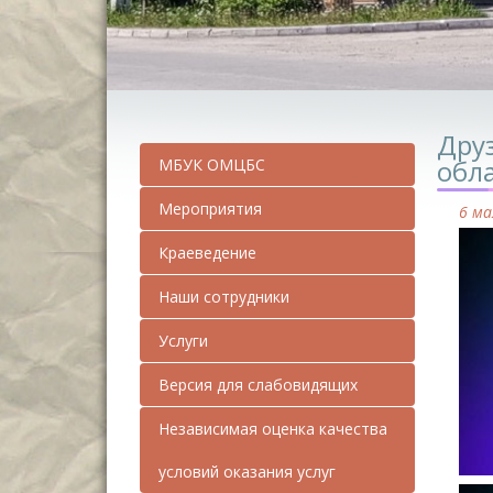
Друз
обл
МБУК ОМЦБС
Мероприятия
6 ма
Краеведение
Наши сотрудники
Услуги
Версия для слабовидящих
Независимая оценка качества
условий оказания услуг