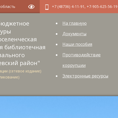
я область
+7 (48736) 4-11-91, +7-905-625-56-19
бюджетное
На главную
туры
Документы
оселенческая
Наши пособия
я библиотечная
пального
Противодействие
евский район"
коррупции
ции (сетевое издание)
Электронные ресурсы
ликование)