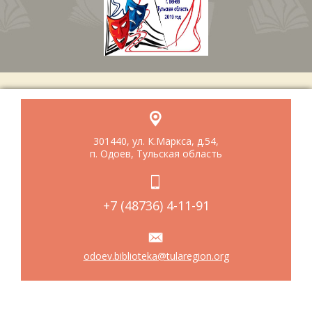
301440, ул. К.Маркса, д.54,
п. Одоев, Тульская область
+7 (48736) 4-11-91
odoev.biblioteka@tularegion.org