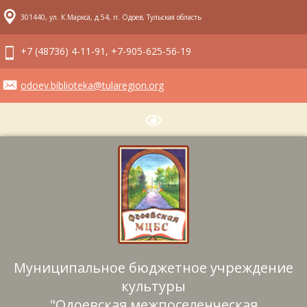
301440, ул. К.Маркса, д.54, п. Одоев, Тульская область
+7 (48736) 4-11-91, +7-905-625-56-19
odoev.biblioteka@tularegion.org
Муниципальное бюджетное учреждение
культуры
"Одоевская межпоселенческая