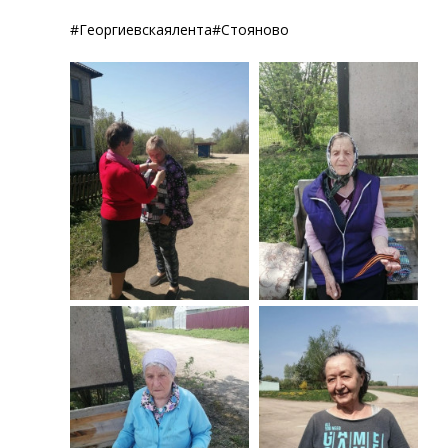
#Георгиевскаялента#Стояново