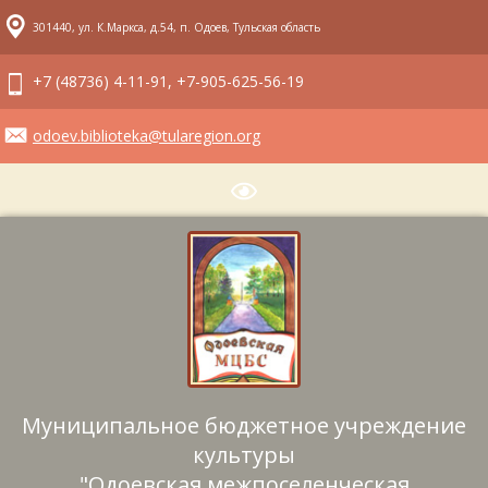
301440, ул. К.Маркса, д.54, п. Одоев, Тульская область
+7 (48736) 4-11-91, +7-905-625-56-19
odoev.biblioteka@tularegion.org
Муниципальное бюджетное учреждение
культуры
"Одоевская межпоселенческая