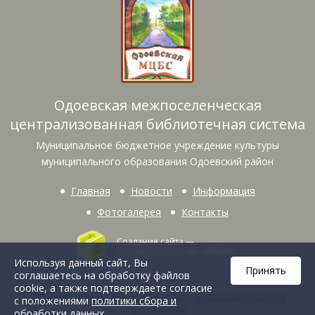
Одоевская межпоселенческая
централизованная библиотечная система
Муниципальное бюджетное учреждение культуры
муниципального образования Одоевский район
Главная
Новости
Информация
Фотогалерея
Контакты
Создание сайта
—
интернет-агентство «BREVIS»
Используя данный сайт, Вы
Принять
соглашаетесь на обработку файлов
cookie, а также подтверждаете согласие
Политика конфиденциальности
Пользовательское
с положениями
политики сбора и
соглашение
обработки данных
.