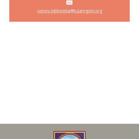
odoev.biblioteka@tularegion.org