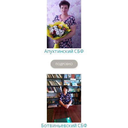
Апухтинский СБФ
ПОДРОБНО
Ботвиньевский СБФ