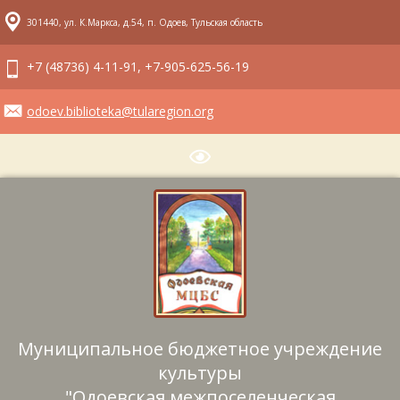
301440, ул. К.Маркса, д.54, п. Одоев, Тульская область
+7 (48736) 4-11-91, +7-905-625-56-19
odoev.biblioteka@tularegion.org
Муниципальное бюджетное учреждение
культуры
"Одоевская межпоселенческая