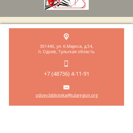
301440, ул. К.Маркса, д.54,
п. Одоев, Тульская область
+7 (48736) 4-11-91
odoev.biblioteka@tularegion.org