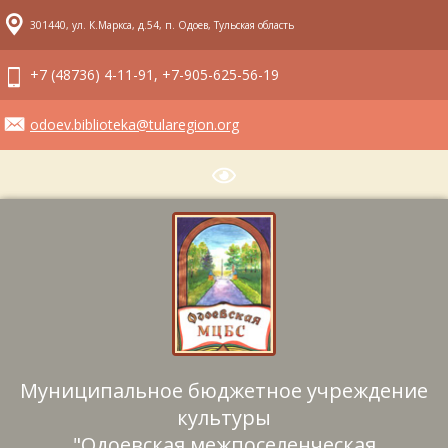
301440, ул. К.Маркса, д.54, п. Одоев, Тульская область
+7 (48736) 4-11-91, +7-905-625-56-19
odoev.biblioteka@tularegion.org
Муниципальное бюджетное учреждение
культуры
"Одоевская межпоселенческая