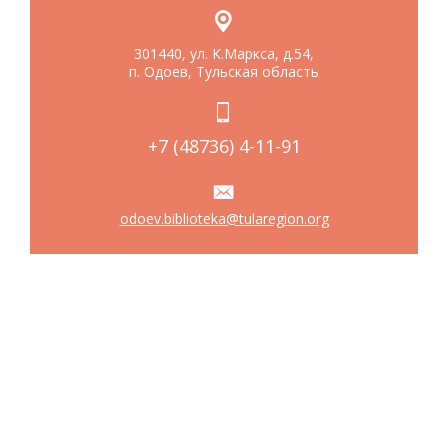
301440, ул. К.Маркса, д.54,
п. Одоев, Тульская область
+7 (48736) 4-11-91
odoev.biblioteka@tularegion.org